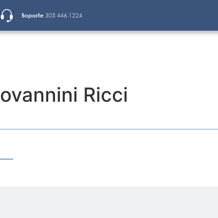
Soporte
305 446.1224
ovannini Ricci