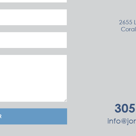
2655 
Coral
305
R
info@j